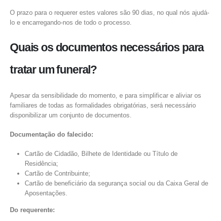
O prazo para o requerer estes valores são 90 dias, no qual nós ajudá-
lo e encarregando-nos de todo o processo.
Sede
Quais os documentos necessários para
Rua Igreja 18
4485-831 Vilar do Pinheiro
tratar um funeral?
229 270 014
918 754 019
geral@funerariacasaveledas.pt
Apesar da sensibilidade do momento, e para simplificar e aliviar os
familiares de todas as formalidades obrigatórias, será necessário
disponibilizar um conjunto de documentos.
V. do Conde
Documentação do falecido:
Rua Conde D. Mendo 96
Cartão de Cidadão, Bilhete de Identidade ou Título de
4480-741 Vila do Conde
Residência;
252 624 953
Cartão de Contribuinte;
918 754 019
Cartão de beneficiário da segurança social ou da Caixa Geral de
geral@funerariacasaveledas.pt
Aposentações.
Do requerente:
Caxinas