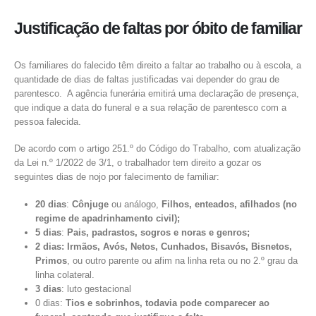
Justificação de faltas por óbito de familiar
Os familiares do falecido têm direito a faltar ao trabalho ou à escola, a
quantidade de dias de faltas justificadas vai depender do grau de
parentesco. A agência funerária emitirá uma declaração de presença,
que indique a data do funeral e a sua relação de parentesco com a
pessoa falecida.
De acordo com o artigo 251.º do Código do Trabalho, com atualização
da Lei n.º 1/2022 de 3/1, o trabalhador tem direito a gozar os
seguintes dias de nojo por falecimento de familiar:
Aderente ao Livro de Reclamações Eletrônico
20 dias
:
Cônjuge
ou análogo,
Filhos, enteados, afilhados (no
regime de apadrinhamento civil);
5 dias
:
Pais, padrastos, sogros e noras e genros;
2 dias: Irmãos, Avós, Netos, Cunhados, Bisavós, Bisnetos,
Primos
, ou outro parente ou afim na linha reta ou no 2.º grau da
linha colateral.
3 dias
: luto gestacional
0 dias:
Tios e sobrinhos, todavia
pode comparecer ao