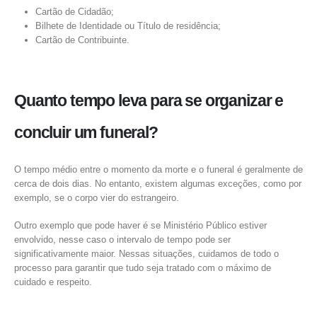
Cartão de Cidadão;
Bilhete de Identidade ou Título de residência;
R. nº 1 da Poça da Barca 110
Cartão de Contribuinte.
4480-670 Vila do Conde
252 624 953
918 754 019
geral@funerariacasaveledas.pt
Quanto tempo leva para se organizar e
concluir um funeral?
Lavra
Largo Dr. Fernando Aroso 19
O tempo médio entre o momento da morte e o funeral é geralmente de
cerca de dois dias. No entanto, existem algumas exceções, como por
4455-130 Lavra
exemplo, se o corpo vier do estrangeiro.
252 624 953
918 754 019
Outro exemplo que pode haver é se Ministério Público estiver
geral@funerariacasaveledas.pt
envolvido, nesse caso o intervalo de tempo pode ser
significativamente maior. Nessas situações, cuidamos de todo o
processo para garantir que tudo seja tratado com o máximo de
cuidado e respeito.